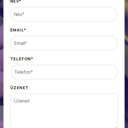
NÉV*
EMAIL*
TELEFON*
ÜZENET